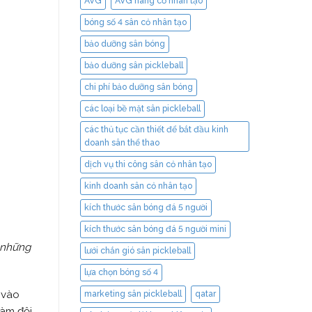
AVG
AVG hãng cỏ nhân tạo
bóng số 4 sân cỏ nhân tạo
bảo dưỡng sân bóng
bảo dưỡng sân pickleball
chi phí bảo dưỡng sân bóng
các loại bề mặt sân pickleball
các thủ tục cần thiết để bắt đầu kinh
doanh sân thể thao
dịch vụ thi công sân cỏ nhân tạo
kinh doanh sân cỏ nhân tạo
kích thước sân bóng đá 5 người
kích thước sân bóng đá 5 người mini
o những
lưới chắn gió sân pickleball
lựa chọn bóng số 4
 vào
marketing sân pickleball
qatar
làm đội