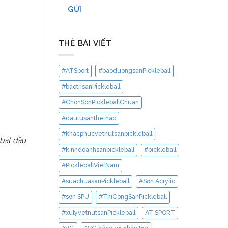
GỬI
THẺ BÀI VIẾT
#ATSport
#baoduongsanPickleball
#baotrisanPickleball
#ChonSonPickleballChuan
#dautusanthethao
#khacphucvetnutsanpickleball
 bắt đầu
#kinhdoanhsanpickleball
#pickleball
#PickleballVietNam
#suachuasanPickleball
#Sơn Acrylic
#sơn SPU
#ThiCongSanPickleball
#xulyvetnutsanPickleball
AT SPORT