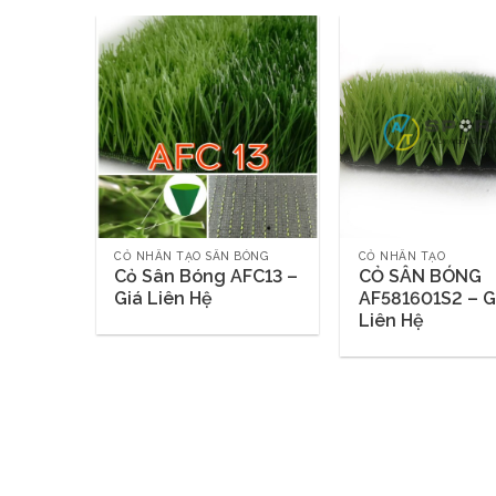
Tầm
ên Hệ
CỎ NHÂN TẠO SÂN BÓNG
CỎ NHÂN TẠO
Cỏ Sân Bóng AFC13 –
CỎ SÂN BÓNG
Giá Liên Hệ
AF581601S2 – G
Liên Hệ