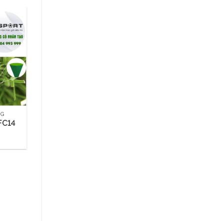
NG
FC14