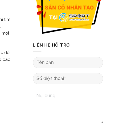
ỉ tìm
.
o mọi
LIÊN HỆ HỖ TRỢ
c đối
o các
.