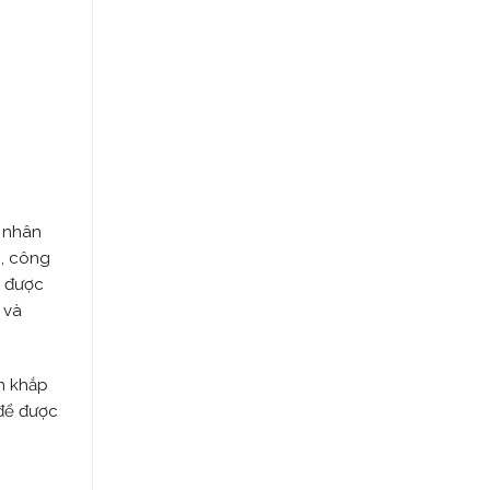
ỏ nhân
n, công
ề được
 và
ên khắp
 để được