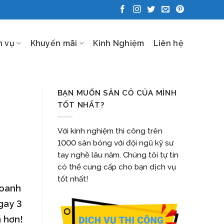
h vụ
Khuyến mãi
Kinh Nghiệm
Liên hệ
BẠN MUỐN SÂN CỎ CỦA MÌNH
TỐT NHẤT?
Với kinh nghiệm thi công trên
1000 sân bóng với đội ngũ kỹ sư
tay nghề lâu năm. Chúng tôi tự tin
có thể cung cấp cho bạn dịch vụ
tốt nhất!
doanh
gay 3
m hơn!