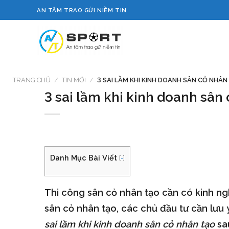
Skip
AN TÂM TRAO GỬI NIỀM TIN
to
content
TRANG CHỦ
/
TIN MỚI
/
3 SAI LẦM KHI KINH DOANH SÂN CỎ NHÂN
3 sai lầm khi kinh doanh sân
Danh Mục Bài Viết
[
-
]
Thi công sân cỏ nhân tạo cần có kinh ngh
sân cỏ nhân tạo, các chủ đầu tư cần lưu 
sai lầm khi kinh doanh sân cỏ nhân tạo
sau