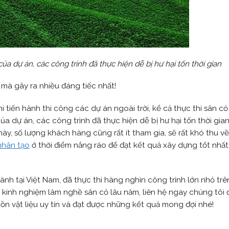
ủa dự án, các công trình đã thực hiện dễ bị hư hại tốn thời gian
mà gây ra nhiều đáng tiếc nhất!
i tiến hành thi công các dự án ngoài trời, kể cả thực thi sân c
ủa dự án, các công trình đã thực hiện dễ bị hư hại tốn thời gia
ày, số lượng khách hàng cũng rất ít tham gia, sẽ rất khó thu v
nhân tạo
ở thời điểm nắng ráo để đạt kết quả xây dựng tốt nhất
ành tại Việt Nam, đã thực thi hàng nghìn công trình lớn nhỏ tr
kinh nghiệm làm nghề sân cỏ lâu năm, liên hệ ngay chúng tôi
ồn vật liệu uy tín và đạt được những kết quả mong đợi nhé!