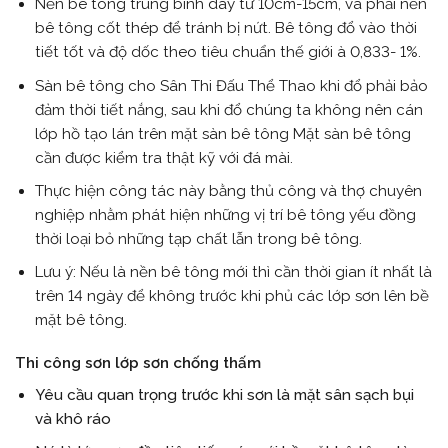
Nền bê tông trung bình dày tư 10cm-15cm, và phải nền
bê tông cốt thép để tránh bị nứt. Bê tông đổ vào thời
tiết tốt và độ dốc theo tiêu chuẩn thế giới à 0,833- 1%.
Sàn bê tông cho Sân Thi Đấu Thể Thao khi đổ phải bảo
đảm thời tiết nắng, sau khi đổ chúng ta không nên cán
lớp hồ tạo lán trên mặt sàn bê tông Mặt sàn bê tông
cần được kiểm tra thật kỹ với đá mài.
Thực hiện công tác này bằng thủ công và thợ chuyên
nghiệp nhằm phát hiện những vị trí bê tông yếu đồng
thời loại bỏ những tạp chất lẫn trong bê tông.
Lưu ý: Nếu là nền bê tông mới thì cần thời gian ít nhất là
trên 14 ngày để không trước khi phủ các lớp sơn lên bề
mặt bê tông.
Thi công sơn lớp sơn chống thấm
Yêu cầu quan trọng trước khi sơn là mặt sân sạch bụi
và khô ráo