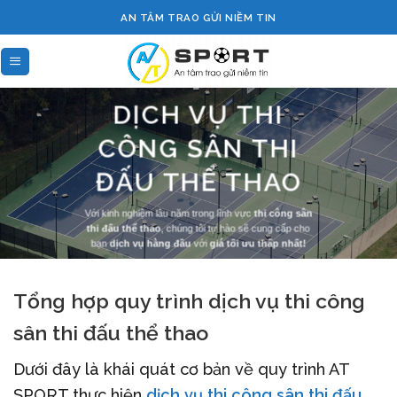
Skip
AN TÂM TRAO GỬI NIỀM TIN
to
content
DỊCH VỤ THI
CÔNG SÂN THI
ĐẤU THỂ THAO
Với kinh nghiệm lâu năm trong lĩnh vực
thi công sân
thi đấu thể thao
, chúng tôi tự hào sẽ cung cấp cho
bạn
dịch vụ hàng đầu
với
giá tối ưu thấp nhất!
Tổng hợp quy trình dịch vụ thi công
sân thi đấu thể thao
Dưới đây là khái quát cơ bản về quy trình AT
SPORT thực hiện
dịch vụ thi công sân thi đấu