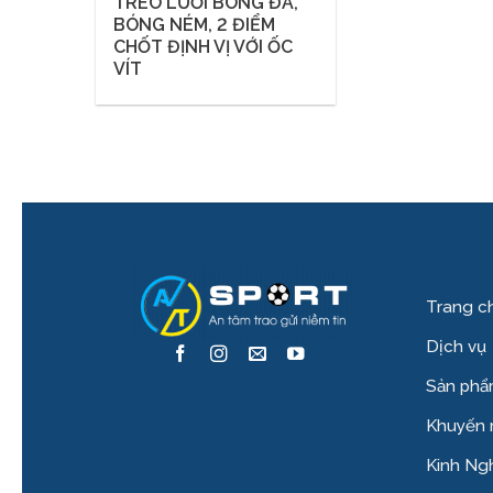
TREO LƯỚI BÓNG ĐÁ,
BÓNG NÉM, 2 ĐIỂM
CHỐT ĐỊNH VỊ VỚI ỐC
VÍT
Trang c
Dịch vụ
Sản ph
Khuyến 
Kinh Ng