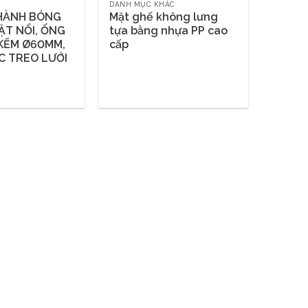
DANH MỤC KHÁC
HÀNH BÓNG
Mặt ghế không lưng
ẶT NỔI, ỐNG
tựa bằng nhựa PP cao
KẼM Ø60MM,
cấp
 TREO LƯỚI