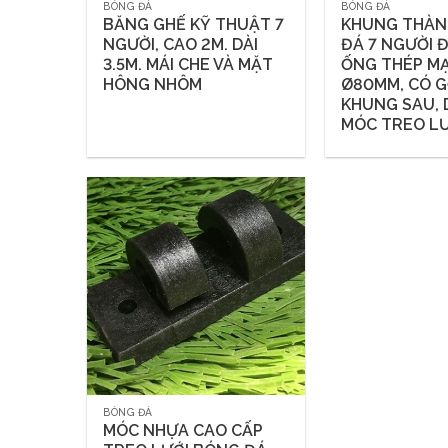
BÓNG ĐÁ
BÓNG ĐÁ
BĂNG GHẾ KỸ THUẬT 7
KHUNG THÀN
NGƯỜI, CAO 2M. DÀI
ĐÁ 7 NGƯỜI Đ
3.5M. MÁI CHE VÀ MẶT
ỐNG THÉP M
HÔNG NHÔM
Ø80MM, CÓ 
KHUNG SAU,
MÓC TREO LƯ
BÓNG ĐÁ
MÓC NHỰA CAO CẤP