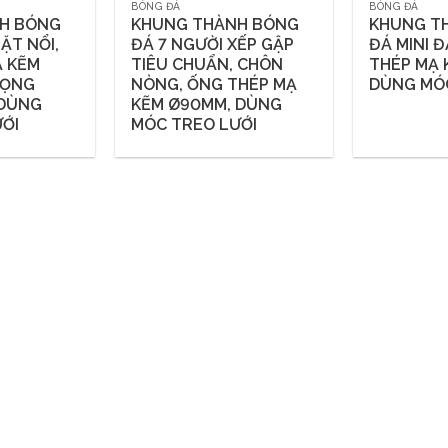
BÓNG ĐÁ
BÓNG ĐÁ
H BÓNG
KHUNG THÀNH BÓNG
KHUNG T
ẶT NỔI,
ĐÁ 7 NGƯỜI XẾP GẬP
ĐÁ MINI Đ
Ạ KẼM
TIÊU CHUẨN, CHÔN
THÉP MẠ 
GỌNG
NÒNG, ỐNG THÉP MẠ
DÙNG MÓC
 DÙNG
KẼM Ø90MM, DÙNG
ỚI
MÓC TREO LƯỚI