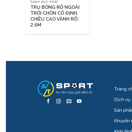
DANH MỤC KHÁC
TRỤ BÓNG RỔ NGOÀI
TRỜI CHÔN CỐ ĐỊNH,
CHIỀU CAO VÀNH RỔ:
2.6M
Trang c
Dịch vụ
Sản ph
Khuyến 
Kinh Ng