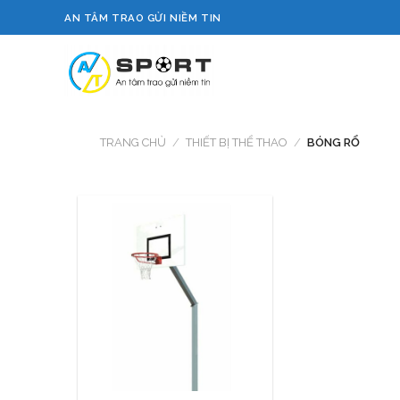
Skip
AN TÂM TRAO GỬI NIỀM TIN
to
content
TRANG CHỦ
/
THIẾT BỊ THỂ THAO
/
BÓNG RỔ