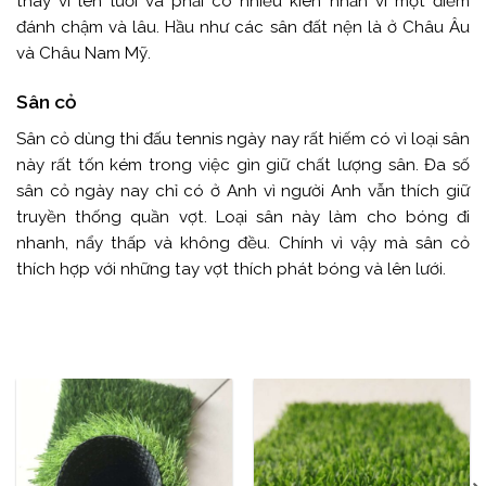
thay vì lên lưới và phải có nhiều kiên nhẫn vì một điểm
đánh chậm và lâu. Hầu như các sân đất nện là ở Châu Âu
và Châu Nam Mỹ.
Sân cỏ
Sân cỏ dùng thi đấu tennis ngày nay rất hiếm có vì loại sân
này rất tốn kém trong việc gìn giữ chất lượng sân. Đa số
sân cỏ ngày nay chỉ có ở Anh vì người Anh vẫn thích giữ
truyền thống quần vợt. Loại sân này làm cho bóng đi
nhanh, nẩy thấp và không đều. Chính vì vậy mà sân cỏ
thích hợp với những tay vợt thích phát bóng và lên lưới.