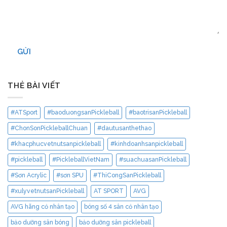
GỬI
THẺ BÀI VIẾT
#ATSport
#baoduongsanPickleball
#baotrisanPickleball
#ChonSonPickleballChuan
#dautusanthethao
#khacphucvetnutsanpickleball
#kinhdoanhsanpickleball
#pickleball
#PickleballVietNam
#suachuasanPickleball
#Sơn Acrylic
#sơn SPU
#ThiCongSanPickleball
#xulyvetnutsanPickleball
AT SPORT
AVG
AVG hãng cỏ nhân tạo
bóng số 4 sân cỏ nhân tạo
bảo dưỡng sân bóng
bảo dưỡng sân pickleball