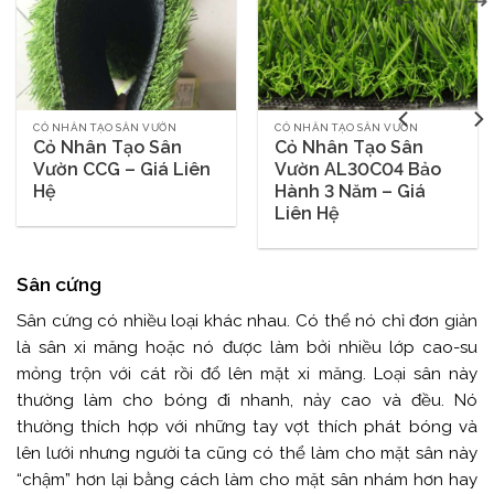
CỎ NHÂN TẠO SÂN VƯỜN
CỎ NHÂN TẠO SÂN VƯỜN
Cỏ Nhân Tạo Sân
Cỏ Nhân Tạo Sân
Vườn CCG – Giá Liên
Vườn AL30C04 Bảo
Hệ
Hành 3 Năm – Giá
Liên Hệ
Sân cứng
Sân cứng có nhiều loại khác nhau. Có thể nó chỉ đơn giản
là sân xi măng hoặc nó được làm bởi nhiều lớp cao-su
mỏng trộn với cát rồi đổ lên mặt xi măng. Loại sân này
thường làm cho bóng đi nhanh, nảy cao và đều. Nó
thường thích hợp với những tay vợt thích phát bóng và
lên lưới nhưng người ta cũng có thể làm cho mặt sân này
“chậm” hơn lại bằng cách làm cho mặt sân nhám hơn hay