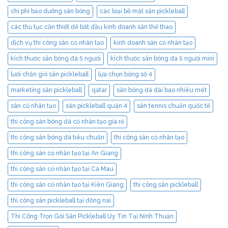
chi phí bảo dưỡng sân bóng
các loại bề mặt sân pickleball
các thủ tục cần thiết để bắt đầu kinh doanh sân thể thao
dịch vụ thi công sân cỏ nhân tạo
kinh doanh sân cỏ nhân tạo
kích thước sân bóng đá 5 người
kích thước sân bóng đá 5 người mini
lưới chắn gió sân pickleball
lựa chọn bóng số 4
marketing sân pickleball
qatar
sân bóng đá dài bao nhiêu mét
sân cỏ nhân tạo
sân pickleball quận 4
sân tennis chuẩn quốc tế
thi công sân bóng đá cỏ nhân tạo giá rẻ
thi công sân bóng đá tiêu chuẩn
thi công sân cỏ nhân tạo
thi công sân cỏ nhân tạo tại An Giang
thi công sân cỏ nhân tạo tại Cà Mau
thi công sân cỏ nhân tạo tại Kiên Giang
thi công sân pickleball
thi công sân pickleball tại đồng nai
Thi Công Trọn Gói Sân Pickleball Uy Tín Tại Ninh Thuận