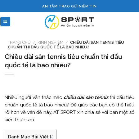
Skip
AN TÂM TRAO GỬI NIỀM TIN
to
content
TRANG CHỦ
/
KINH NGHIỆM
/
CHIỀU DÀI SÂN TENNIS TIÊU
CHUẨN THI ĐẤU QUỐC TẾ LÀ BAO NHIÊU?
Chiều dài sân tennis tiêu chuẩn thi đấu
quốc tế là bao nhiêu?
Nhiều người vẫn thắc mắc
chiều dài sân tennis
thi đấu tiêu
chuẩn quốc tế là bao nhiêu? Để giúp các bạn có thể hiểu
rõ hơn về vấn đề này, AT SPORT xin chia sẻ với bạn một số
kiến thức sau.
Danh Mục Bài Viết
[
-
]