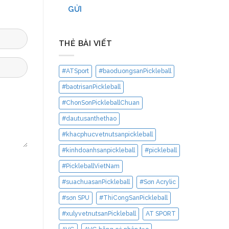
GỬI
THẺ BÀI VIẾT
#ATSport
#baoduongsanPickleball
#baotrisanPickleball
#ChonSonPickleballChuan
#dautusanthethao
#khacphucvetnutsanpickleball
#kinhdoanhsanpickleball
#pickleball
#PickleballVietNam
#suachuasanPickleball
#Sơn Acrylic
#sơn SPU
#ThiCongSanPickleball
#xulyvetnutsanPickleball
AT SPORT