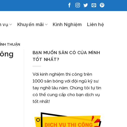
h vụ
Khuyến mãi
Kinh Nghiệm
Liên hệ
BÌNH THUẬN
công
BẠN MUỐN SÂN CỎ CỦA MÌNH
TỐT NHẤT?
Với kinh nghiệm thi công trên
1000 sân bóng với đội ngũ kỹ sư
tay nghề lâu năm. Chúng tôi tự tin
có thể cung cấp cho bạn dịch vụ
tốt nhất!