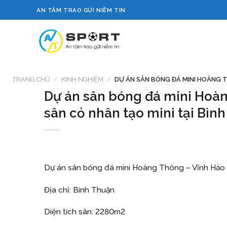
Skip
AN TÂM TRAO GỬI NIỀM TIN
to
content
TRANG CHỦ
/
KINH NGHIỆM
/
DỰ ÁN SÂN BÓNG ĐÁ MINI HOÀNG T
Dự án sân bóng đá mini Hoà
sân cỏ nhân tạo mini tại Bìn
Dự án sân bóng đá mini Hoàng Thông – Vĩnh Hảo
Địa chỉ: Bình Thuận
Diện tích sân: 2280m2