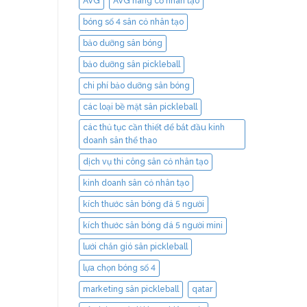
AVG
AVG hãng cỏ nhân tạo
bóng số 4 sân cỏ nhân tạo
bảo dưỡng sân bóng
bảo dưỡng sân pickleball
chi phí bảo dưỡng sân bóng
các loại bề mặt sân pickleball
các thủ tục cần thiết để bắt đầu kinh
doanh sân thể thao
dịch vụ thi công sân cỏ nhân tạo
kinh doanh sân cỏ nhân tạo
kích thước sân bóng đá 5 người
kích thước sân bóng đá 5 người mini
lưới chắn gió sân pickleball
lựa chọn bóng số 4
marketing sân pickleball
qatar