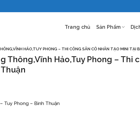
Trang chủ
Sản Phẩm
Dịc
HÔNG,VĨNH HẢO,TUY PHONG – THI CÔNG SÂN CỎ NHÂN TẠO MINI TẠI 
ng Thông,Vĩnh Hảo,Tuy Phong – Thi 
h Thuận
 – Tuy Phong – Bình Thuận