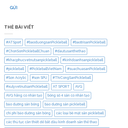
GỬI
THẺ BÀI VIẾT
#ATSport
#baoduongsanPickleball
#baotrisanPickleball
#ChonSonPickleballChuan
#dautusanthethao
#khacphucvetnutsanpickleball
#kinhdoanhsanpickleball
#pickleball
#PickleballVietNam
#suachuasanPickleball
#Sơn Acrylic
#sơn SPU
#ThiCongSanPickleball
#xulyvetnutsanPickleball
AT SPORT
AVG
AVG hãng cỏ nhân tạo
bóng số 4 sân cỏ nhân tạo
bảo dưỡng sân bóng
bảo dưỡng sân pickleball
chi phí bảo dưỡng sân bóng
các loại bề mặt sân pickleball
các thủ tục cần thiết để bắt đầu kinh doanh sân thể thao