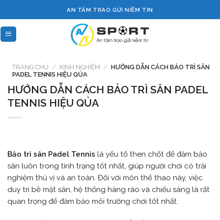
Skip
AN TÂM TRAO GỬI NIỀM TIN
to
content
TRANG CHỦ
/
KINH NGHIỆM
/
HƯỚNG DẪN CÁCH BẢO TRÌ SÂN
PADEL TENNIS HIỆU QỦA
HƯỚNG DẪN CÁCH BẢO TRÌ SÂN PADEL
TENNIS HIỆU QỦA
Bảo trì sân Padel Tennis
là yếu tố then chốt để đảm bảo
sân luôn trong tình trạng tốt nhất, giúp người chơi có trải
nghiệm thú vị và an toàn. Đối với môn thể thao này, việc
duy trì bề mặt sân, hệ thống hàng rào và chiếu sáng là rất
quan trọng để đảm bảo môi trường chơi tốt nhất.