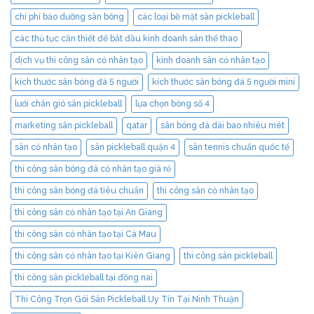
chi phí bảo dưỡng sân bóng
các loại bề mặt sân pickleball
các thủ tục cần thiết để bắt đầu kinh doanh sân thể thao
dịch vụ thi công sân cỏ nhân tạo
kinh doanh sân cỏ nhân tạo
kích thước sân bóng đá 5 người
kích thước sân bóng đá 5 người mini
lưới chắn gió sân pickleball
lựa chọn bóng số 4
marketing sân pickleball
qatar
sân bóng đá dài bao nhiêu mét
sân cỏ nhân tạo
sân pickleball quận 4
sân tennis chuẩn quốc tế
thi công sân bóng đá cỏ nhân tạo giá rẻ
thi công sân bóng đá tiêu chuẩn
thi công sân cỏ nhân tạo
thi công sân cỏ nhân tạo tại An Giang
thi công sân cỏ nhân tạo tại Cà Mau
thi công sân cỏ nhân tạo tại Kiên Giang
thi công sân pickleball
thi công sân pickleball tại đồng nai
Thi Công Trọn Gói Sân Pickleball Uy Tín Tại Ninh Thuận