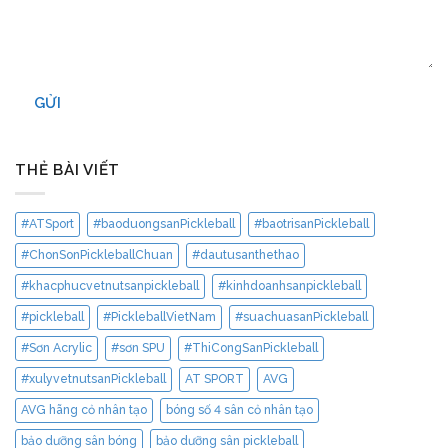
GỬI
THẺ BÀI VIẾT
#ATSport
#baoduongsanPickleball
#baotrisanPickleball
#ChonSonPickleballChuan
#dautusanthethao
#khacphucvetnutsanpickleball
#kinhdoanhsanpickleball
#pickleball
#PickleballVietNam
#suachuasanPickleball
#Sơn Acrylic
#sơn SPU
#ThiCongSanPickleball
#xulyvetnutsanPickleball
AT SPORT
AVG
AVG hãng cỏ nhân tạo
bóng số 4 sân cỏ nhân tạo
bảo dưỡng sân bóng
bảo dưỡng sân pickleball