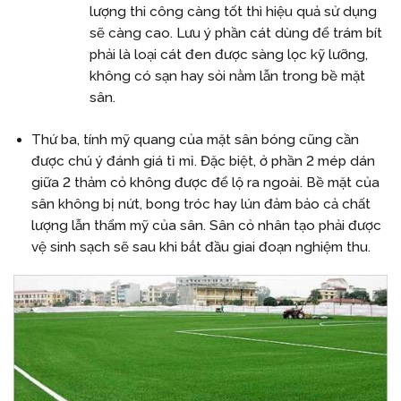
lượng thi công càng tốt thì hiệu quả sử dụng
sẽ càng cao. Lưu ý phần cát dùng để trám bít
phải là loại cát đen được sàng lọc kỹ lưỡng,
không có sạn hay sỏi nằm lẫn trong bề mặt
sân.
Thứ ba, tính mỹ quang của mặt sân bóng cũng cần
được chú ý đánh giá tỉ mỉ. Đặc biệt, ở phần 2 mép dán
giữa 2 thảm cỏ không được để lộ ra ngoài. Bề mặt của
sân không bị nứt, bong tróc hay lún đảm bảo cả chất
lượng lẫn thẩm mỹ của sân. Sân cỏ nhân tạo phải được
vệ sinh sạch sẽ sau khi bắt đầu giai đoạn nghiệm thu.