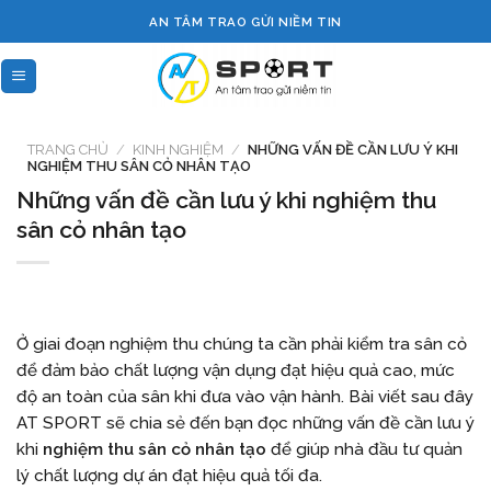
Skip
AN TÂM TRAO GỬI NIỀM TIN
to
content
TRANG CHỦ
/
KINH NGHIỆM
/
NHỮNG VẤN ĐỀ CẦN LƯU Ý KHI
NGHIỆM THU SÂN CỎ NHÂN TẠO
Những vấn đề cần lưu ý khi nghiệm thu
sân cỏ nhân tạo
Ở giai đoạn nghiệm thu chúng ta cần phải kiểm tra sân cỏ
để đảm bảo chất lượng vận dụng đạt hiệu quả cao, mức
độ an toàn của sân khi đưa vào vận hành. Bài viết sau đây
AT SPORT sẽ chia sẻ đến bạn đọc những vấn đề cần lưu ý
khi
nghiệm thu sân cỏ nhân tạo
để giúp nhà đầu tư quản
lý chất lượng dự án đạt hiệu quả tối đa.