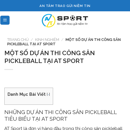
Skip
AN TÂM TRAO GỬI NIỀM TIN
to
content
TRANG CHỦ
/
KINH NGHIỆM
/
MỘT SỐ DỰ ÁN THI CÔNG SÂN
PICKLEBALL TẠI AT SPORT
MỘT SỐ DỰ ÁN THI CÔNG SÂN
PICKLEBALL TẠI AT SPORT
Danh Mục Bài Viết
[
-
]
NHỮNG DỰ ÁN THI CÔNG SÂN PICKLEBALL
TIÊU BIỂU TẠI AT SPORT
AT Sport là đơn vị hàng đầu trong thi công sân pickleball