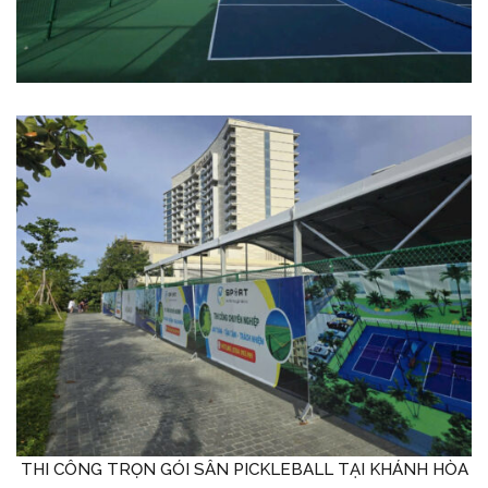
THI CÔNG TRỌN GÓI SÂN PICKLEBALL TẠI KHÁNH HÒA