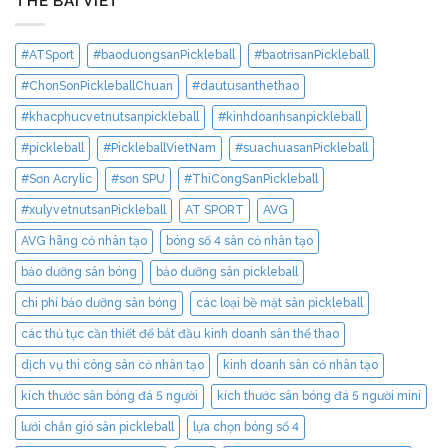
THẺ BÀI VIẾT
#ATSport
#baoduongsanPickleball
#baotrisanPickleball
#ChonSonPickleballChuan
#dautusanthethao
#khacphucvetnutsanpickleball
#kinhdoanhsanpickleball
#pickleball
#PickleballVietNam
#suachuasanPickleball
#Sơn Acrylic
#sơn SPU
#ThiCongSanPickleball
#xulyvetnutsanPickleball
AT SPORT
AVG
AVG hãng cỏ nhân tạo
bóng số 4 sân cỏ nhân tạo
bảo dưỡng sân bóng
bảo dưỡng sân pickleball
chi phí bảo dưỡng sân bóng
các loại bề mặt sân pickleball
các thủ tục cần thiết để bắt đầu kinh doanh sân thể thao
dịch vụ thi công sân cỏ nhân tạo
kinh doanh sân cỏ nhân tạo
kích thước sân bóng đá 5 người
kích thước sân bóng đá 5 người mini
lưới chắn gió sân pickleball
lựa chọn bóng số 4