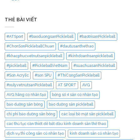
THẺ BÀI VIẾT
#ATSport
#baoduongsanPickleball
#baotrisanPickleball
#ChonSonPickleballChuan
#dautusanthethao
#khacphucvetnutsanpickleball
#kinhdoanhsanpickleball
#pickleball
#PickleballVietNam
#suachuasanPickleball
#Sơn Acrylic
#sơn SPU
#ThiCongSanPickleball
#xulyvetnutsanPickleball
AT SPORT
AVG
AVG hãng cỏ nhân tạo
bóng số 4 sân cỏ nhân tạo
bảo dưỡng sân bóng
bảo dưỡng sân pickleball
chi phí bảo dưỡng sân bóng
các loại bề mặt sân pickleball
các thủ tục cần thiết để bắt đầu kinh doanh sân thể thao
dịch vụ thi công sân cỏ nhân tạo
kinh doanh sân cỏ nhân tạo