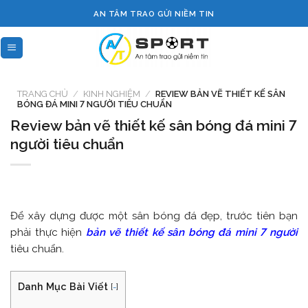
Skip
AN TÂM TRAO GỬI NIỀM TIN
to
content
TRANG CHỦ
/
KINH NGHIỆM
/
REVIEW BẢN VẼ THIẾT KẾ SÂN
BÓNG ĐÁ MINI 7 NGƯỜI TIÊU CHUẨN
Review bản vẽ thiết kế sân bóng đá mini 7
người tiêu chuẩn
Để xây dựng được một sân bóng đá đẹp, trước tiên bạn
phải thực hiện
bản vẽ thiết kế sân bóng đá mini 7 người
tiêu chuẩn.
Danh Mục Bài Viết
[
-
]