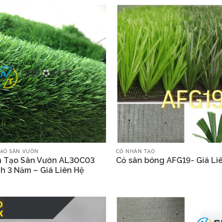
ẠO SÂN VƯỜN
CỎ NHÂN TẠO
n Tạo Sân Vườn AL30C03
Cỏ sân bóng AFG19- Giá Li
h 3 Năm – Giá Liên Hệ