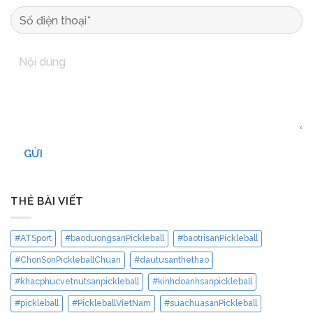
GỬI
THẺ BÀI VIẾT
#ATSport
#baoduongsanPickleball
#baotrisanPickleball
#ChonSonPickleballChuan
#dautusanthethao
#khacphucvetnutsanpickleball
#kinhdoanhsanpickleball
#pickleball
#PickleballVietNam
#suachuasanPickleball