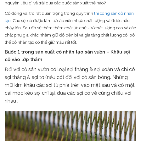
nguyên liệu gì và trải qua các bước sản xuất thế nào?
Cỏ đóng vai trò rất quan trọng trong quy trình
thi công sân cỏ nhân
tạo
. Các sợi cỏ được làm từ các viên nhựa chất lượng và được nấu
chảy lên. Sau đó sẽ thêm thêm chất ức chế UV chất lượng cao và các
chất phụ gia khác nhằm giữ độ bền bỉ và gia tăng chất lượng cỏ, bởi
thế cỏ nhân tạo có thể giữ màu rất tốt.
Bước 1 trong sản xuất cỏ nhân tạo sân vườn – Khâu sợi
cỏ vào lớp thảm
Đối với cỏ sân vườn có loại sợi thẳng & sợi xoăn và chỉ có
sợi thẳng & sợi tơ (nếu có) đối với cỏ sân bóng. Những
mũi kim khâu các sợi từ phía trên vào mặt sau và có một
cái móc kéo sợi chỉ lại, đưa các sợi cỏ về cùng chiều với
nhau .