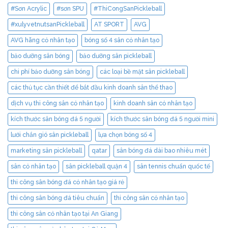
#Sơn Acrylic
#sơn SPU
#ThiCongSanPickleball
#xulyvetnutsanPickleball
AT SPORT
AVG
AVG hãng cỏ nhân tạo
bóng số 4 sân cỏ nhân tạo
bảo dưỡng sân bóng
bảo dưỡng sân pickleball
chi phí bảo dưỡng sân bóng
các loại bề mặt sân pickleball
các thủ tục cần thiết để bắt đầu kinh doanh sân thể thao
dịch vụ thi công sân cỏ nhân tạo
kinh doanh sân cỏ nhân tạo
kích thước sân bóng đá 5 người
kích thước sân bóng đá 5 người mini
lưới chắn gió sân pickleball
lựa chọn bóng số 4
marketing sân pickleball
qatar
sân bóng đá dài bao nhiêu mét
sân cỏ nhân tạo
sân pickleball quận 4
sân tennis chuẩn quốc tế
thi công sân bóng đá cỏ nhân tạo giá rẻ
thi công sân bóng đá tiêu chuẩn
thi công sân cỏ nhân tạo
thi công sân cỏ nhân tạo tại An Giang