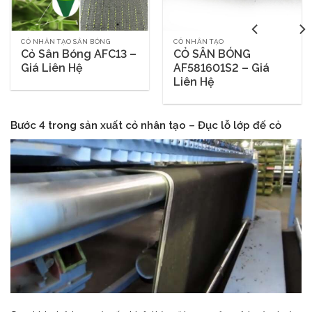
CỎ NHÂN TẠO SÂN BÓNG
CỎ NHÂN TẠO
Cỏ Sân Bóng AFC13 –
CỎ SÂN BÓNG
Giá Liên Hệ
AF581601S2 – Giá
Liên Hệ
Bước 4 trong sản xuất cỏ nhân tạo – Đục lỗ lớp đế cỏ