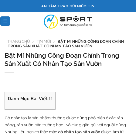
Skip
AN TÂM TRAO GỬI NIỀM TIN
to
content
TRANG CHỦ
/
TIN MỚI
/
BẬT MÍ NHỮNG CÔNG ĐOẠN CHÍNH
TRONG SẢN XUẤT CỎ NHÂN TẠO SÂN VƯỜN
Bật Mí Những Công Đoạn Chính Trong
Sản Xuất Cỏ Nhân Tạo Sân Vườn
Danh Mục Bài Viết
[
-
]
Cỏ nhân tạo là sản phẩm thường được dùng phổ biến ở các sân
bóng, sân vườn, sân trường học… vô cùng gần gũi với người dùng.
Nhưng liệu bạn có thắc mắc
cỏ nhân tạo sân vườn
được làm từ