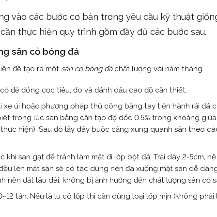
ng vào các bước cơ bản trong yêu cầu kỹ thuật giốn
 cần thực hiện quy trình gồm đầy đủ các bước sau.
ông sân cỏ bóng đá
iền đề tạo ra một
sân cỏ bóng đá
chất lượng với năm tháng.
cỏ để đóng cọc tiêu, đo và đánh dấu cao độ cần thiết.
i xe ủi hoặc phương pháp thủ công bằng tay tiến hành rải đá 
ệt trong lúc san bằng cần tạo độ dốc 0.5% trong khoảng giữa
 thực hiện). Sau đó lấy dây buộc căng xung quanh sân theo c
khi san gạt để tránh làm mất đi lớp bột đá. Trải dày 2-5cm, hệ 
c đều lên mặt sân sẽ có tác dụng nén đá xuống mặt sân dễ dàng
h nền đất lâu dài, không bị ảnh hưởng đến chất lượng sân cỏ s
~12 tấn. Nếu là lu có lốp thì cần dùng loại lốp mịn (không phải 