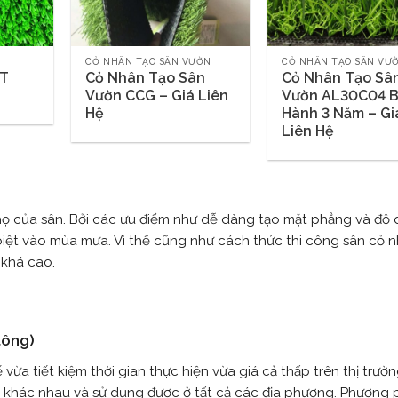
CỎ NHÂN TẠO SÂN VƯỜN
CỎ NHÂN TẠO SÂN VƯ
OT
Cỏ Nhân Tạo Sân
Cỏ Nhân Tạo Sâ
Vườn CCG – Giá Liên
Vườn AL30C04 
Hệ
Hành 3 Năm – Gi
Liên Hệ
họ của sân. Bởi các ưu điểm như dễ dàng tạo mặt phẳng và độ
ệt vào mùa mưa. Vì thế cũng như cách thức thi công sân cỏ n
 khá cao.
tông)
 vừa tiết kiệm thời gian thực hiện vừa giá cả thấp trên thị trường
g khác nhau và sử dụng được ở tất cả các địa phương. Phương