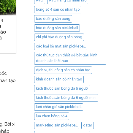
AVG
AVG hãng cỏ nhân tạo
bóng số 4 sân cỏ nhân tạo
bảo dưỡng sân bóng
ỜN
n
bảo dưỡng sân pickleball
Bảo
chi phí bảo dưỡng sân bóng
á
các loại bề mặt sân pickleball
các thủ tục cần thiết để bắt đầu kinh
doanh sân thể thao
dịch vụ thi công sân cỏ nhân tạo
 dốc
kinh doanh sân cỏ nhân tạo
hân tạo
kích thước sân bóng đá 5 người
kích thước sân bóng đá 5 người mini
lưới chắn gió sân pickleball
lựa chọn bóng số 4
. Bởi xi
marketing sân pickleball
qatar
 pháp