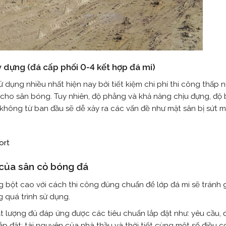
 dựng (đá cấp phối 0-4 kết hợp đá mi)
ụng nhiều nhất hiện nay bởi tiết kiệm chi phí thi công thấp n
i cho sân bóng. Tuy nhiên, độ phẳng và khả năng chịu đựng, độ
hông từ ban đầu sẽ dễ xảy ra các vấn đề như mặt sân bị sứt mẻ
 của sân cỏ bóng đá
 bột cao với cách thi công đúng chuẩn để lớp đá mi sẽ tránh 
g quá trình sử dụng.
ất lượng đủ đáp ứng được các tiêu chuẩn lắp đặt như: yêu cầu, 
p đặt; tài nguyên của nhà thầu và thời tiết cùng một số điều c