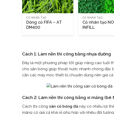
BÓNG
CỎ NHÂN TẠO
CỎ NHÂN TẠO
AFC14
Dòng cỏ FIFA – AT
Cỏ nhân tạo N
DM400
INFILL
Cách 1: Làm nền thi công bằng nhựa đường
Đây là một phương pháp tốt giúp nâng cao tuổi t
cho sân bóng giúp thoát nước nhanh chóng đặc bi
cần các máy móc thiết bị chuyên dùng nên giá cả
Cách 2: Làm nền thi công bằng xi măng (bê 
Cách thi công
sân cỏ bóng đá
này có nhiều lợi thế
măng có giá cả khá rẻ phù hợp với nhiều đối tượn