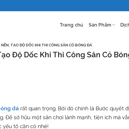
Trang chủ
Sản Phẩm
Dịc
 NỀN, TẠO ĐỘ DỐC KHI THI CÔNG SÂN CỎ BÓNG ĐÁ
 Tạo Độ Dốc Khi Thi Công Sân Cỏ Bó
bóng đá
rất quan trọng. Bởi đó chính là Bước quyết đ
. Để sở hữu một sân chơi lành mạnh, tiện ích mà vẫn
c yếu tố cần có nhé!