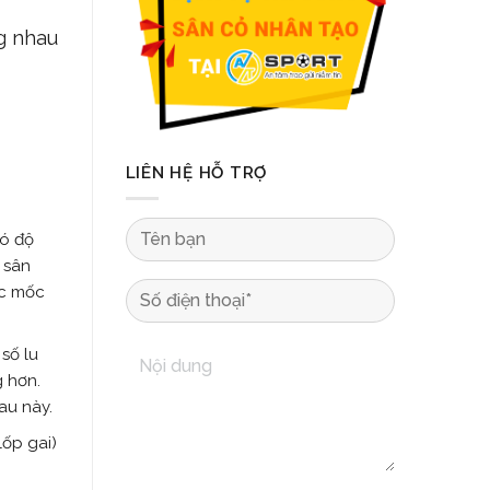
g nhau
LIÊN HỆ HỖ TRỢ
có độ
 sân
ác mốc
số lu
 hơn.
au này.
lốp gai)