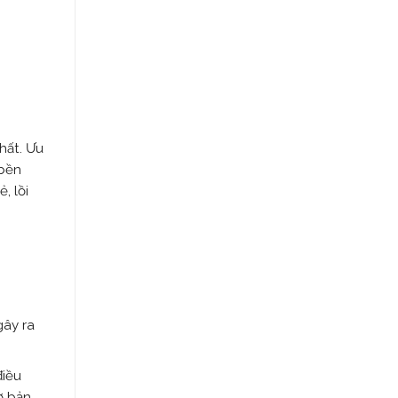
hất. Ưu
 bền
, lồi
gây ra
điều
ơ bản