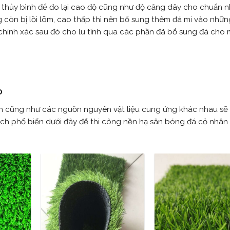
y thủy bình để đo lại cao độ cũng như độ căng dây cho chuẩn n
 còn bị lồi lõm, cao thấp thì nên bổ sung thêm đá mi vào nhữ
chính xác sau đó cho lu tĩnh qua các phần đã bổ sung đá cho 
o
ình cũng như các nguồn nguyên vật liệu cung ứng khác nhau sẽ
ch phổ biến dưới đây để thi công nền hạ sân bóng đá cỏ nhân