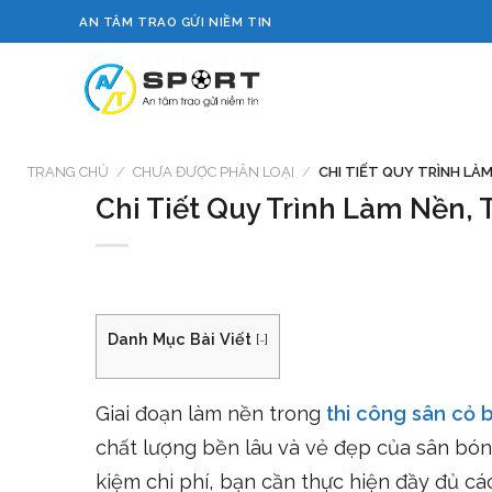
Skip
AN TÂM TRAO GỬI NIỀM TIN
to
content
TRANG CHỦ
/
CHƯA ĐƯỢC PHÂN LOẠI
/
CHI TIẾT QUY TRÌNH LÀM
Chi Tiết Quy Trình Làm Nền,
Danh Mục Bài Viết
[
-
]
Giai đoạn làm nền trong
thi công
sân cỏ 
chất lượng bền lâu và vẻ đẹp của sân bóng
kiệm chi phí, bạn cần thực hiện đầy đủ cá