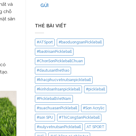
hất và
GỬI
ng chỗ
mặt sân
THẺ BÀI VIẾT
#ATSport
#baoduongsanPickleball
#baotrisanPickleball
#ChonSonPickleballChuan
 có
#dautusanthethao
 tạo.
#khacphucvetnutsanpickleball
#kinhdoanhsanpickleball
#pickleball
#PickleballVietNam
#suachuasanPickleball
#Sơn Acrylic
#sơn SPU
#ThiCongSanPickleball
#xulyvetnutsanPickleball
AT SPORT