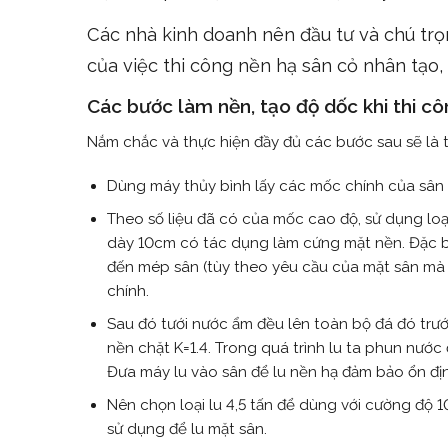
Các nhà kinh doanh nên đầu tư và chú trọ
của việc thi công nền hạ sân cỏ nhân tạo,
Các bước làm nền, tạo độ dốc khi thi c
Nắm chắc và thực hiện đầy đủ các bước sau sẽ là t
Dùng máy thủy bình lấy các mốc chính của sân 
Theo số liệu đã có của mốc cao độ, sử dụng loạ
dày 10cm có tác dụng làm cứng mặt nền. Đặc bi
đến mép sân (tùy theo yêu cầu của mặt sân mà
chính.
Sau đó tưới nước ẩm đều lên toàn bộ đá đó trước 
nền chặt K=1.4. Trong quá trình lu ta phun nướ
Đưa máy lu vào sân để lu nền hạ đảm bảo ổn địn
Nên chọn loại lu 4,5 tấn để dùng với cường độ 10
sử dụng để lu mặt sân.