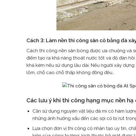
Cách 3:
Làm nền thi công sân cỏ
bằng đá xây
Cách thi công nền sân bóng được ưa chuộng và sử d
điểm tạo ra khả năng thoát nước tốt và độ đàn hồ
khá kém nếu sử dụng lâu dài. Nếu người xây dựng k
lõm, chỗ cao chỗ thấp không đồng đều…
Các lưu ý khi thi công hạng mục nền hạ
Cần sử dụng nguyên vật liệu đá mi có hàm lượng
những ảnh hưởng xấu đến các sợi cỏ bị rút tron
Lựa chọn đơn vị thi công cỏ nhân tạo uy tín, ch
kiện của công trường; kích thước bề mặt được lắ