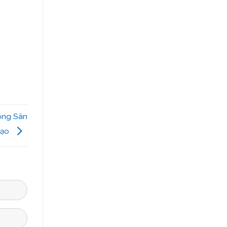
ông Sân
Tạo