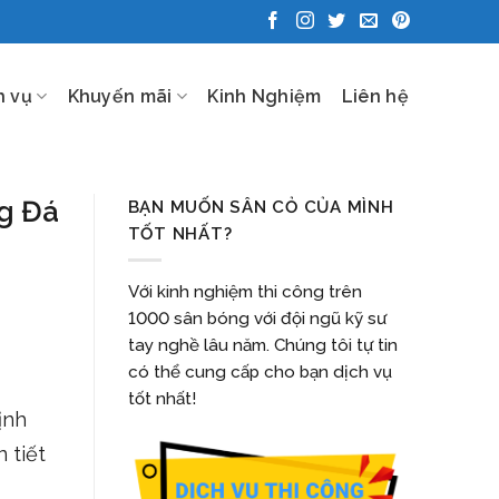
h vụ
Khuyến mãi
Kinh Nghiệm
Liên hệ
ng Đá
BẠN MUỐN SÂN CỎ CỦA MÌNH
TỐT NHẤT?
Với kinh nghiệm thi công trên
1000 sân bóng với đội ngũ kỹ sư
tay nghề lâu năm. Chúng tôi tự tin
có thể cung cấp cho bạn dịch vụ
tốt nhất!
ịnh
 tiết