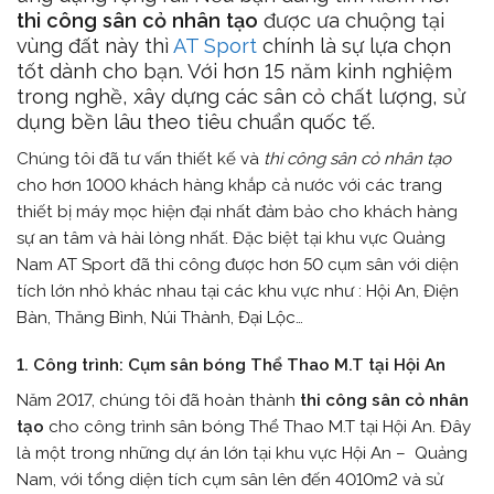
thi công sân cỏ nhân tạo
được ưa chuộng tại
vùng đất này thì
AT Sport
chính là sự lựa chọn
tốt dành cho bạn. Với hơn 15 năm kinh nghiệm
trong nghề, xây dựng các sân cỏ chất lượng, sử
dụng bền lâu theo tiêu chuẩn quốc tế.
Chúng tôi đã tư vấn thiết kế và
thi công sân cỏ nhân tạo
cho hơn 1000 khách hàng khắp cả nước với các trang
thiết bị máy mọc hiện đại nhất đảm bảo cho khách hàng
sự an tâm và hài lòng nhất. Đặc biệt tại khu vực Quảng
Nam AT Sport đã thi công được hơn 50 cụm sân với diện
tích lớn nhỏ khác nhau tại các khu vực như : Hội An, Điện
Bàn, Thăng Bình, Núi Thành, Đại Lộc…
1. Công trình: Cụm sân bóng Thể Thao M.T tại Hội An
Năm 2017, chúng tôi đã hoàn thành
thi công sân cỏ nhân
tạo
cho công trình sân bóng Thể Thao M.T tại Hội An. Đây
là một trong những dự án lớn tại khu vực Hội An – Quảng
Nam, với tổng diện tích cụm sân lên đến 4010m
2
và sử