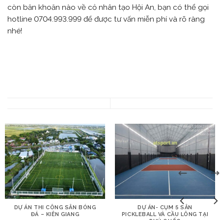
còn băn khoăn nào về cỏ nhân tạo Hội An, bạn có thể gọi
hotline 0704.993.999 để được tư vấn miễn phí và rõ ràng
nhé!
DỰ ÁN THI CÔNG SÂN BÓNG
DỰ ÁN- CỤM 5 SÂN
ĐÁ – KIÊN GIANG
PICKLEBALL VÀ CẦU LÔNG TẠI