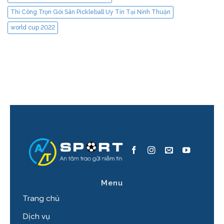
Thi Công Trọn Gói Sân Pickleball Uy Tín Tại Ninh Thuận
world cup 2022
Menu
Trang chủ
Dịch vụ