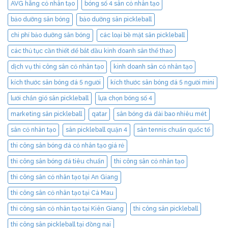
AVG hãng cỏ nhân tạo
bóng số 4 sân cỏ nhân tạo
bảo dưỡng sân bóng
bảo dưỡng sân pickleball
chi phí bảo dưỡng sân bóng
các loại bề mặt sân pickleball
các thủ tục cần thiết để bắt đầu kinh doanh sân thể thao
dịch vụ thi công sân cỏ nhân tạo
kinh doanh sân cỏ nhân tạo
kích thước sân bóng đá 5 người
kích thước sân bóng đá 5 người mini
lưới chắn gió sân pickleball
lựa chọn bóng số 4
marketing sân pickleball
qatar
sân bóng đá dài bao nhiêu mét
sân cỏ nhân tạo
sân pickleball quận 4
sân tennis chuẩn quốc tế
thi công sân bóng đá cỏ nhân tạo giá rẻ
thi công sân bóng đá tiêu chuẩn
thi công sân cỏ nhân tạo
thi công sân cỏ nhân tạo tại An Giang
thi công sân cỏ nhân tạo tại Cà Mau
thi công sân cỏ nhân tạo tại Kiên Giang
thi công sân pickleball
thi công sân pickleball tại đồng nai