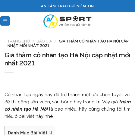
Skip
AN TÂM TRAO GỬI NIỀM TIN
to
content
TRANG CHỦ
/
BÁO GIÁ
/
GIÁ THẢM CỎ NHÂN TẠO HÀ NỘI CẬP
NHẬT MỚI NHẤT 2021
Giá thảm cỏ nhân tạo Hà Nội cập nhật mới
nhất 2021
Cỏ nhân tạo ngày nay đã trở thành một lựa chọn tuyệt vời
để thi công sân vườn, sân bóng hay trang trí. Vậy giá
thảm
cỏ nhân tạo Hà Nội
là bao nhiêu, hãy cùng chúng tôi tìm
hiểu ở bài viết này nhé!
Danh Mục Bài Viết
[
-
]