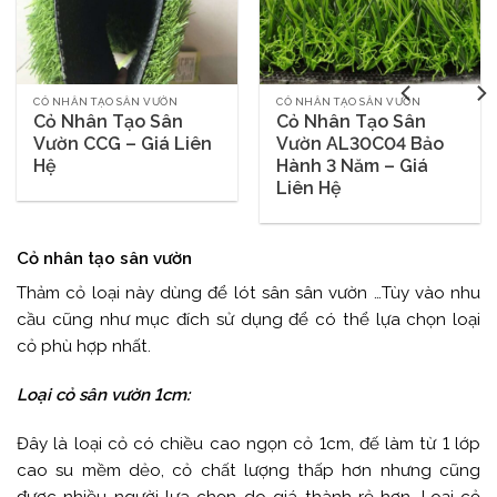
CỎ NHÂN TẠO SÂN VƯỜN
CỎ NHÂN TẠO SÂN VƯỜN
Cỏ Nhân Tạo Sân
Cỏ Nhân Tạo Sân
Vườn CCG – Giá Liên
Vườn AL30C04 Bảo
Hệ
Hành 3 Năm – Giá
Liên Hệ
Cỏ nhân tạo sân vườn
Thảm cỏ loại này dùng để lót sân sân vườn …Tùy vào nhu
cầu cũng như mục đích sử dụng để có thể lựa chọn loại
cỏ phù hợp nhất.
Loại cỏ sân vườn 1cm:
Đây là loại cỏ có chiều cao ngọn cỏ 1cm, đế làm từ 1 lớp
cao su mềm dẻo, cỏ chất lượng thấp hơn nhưng cũng
được nhiều người lựa chọn do giá thành rẻ hơn. Loại cỏ