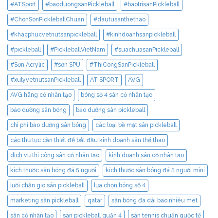
#ATSport
#baoduongsanPickleball
#baotrisanPickleball
#ChonSonPickleballChuan
#dautusanthethao
#khacphucvetnutsanpickleball
#kinhdoanhsanpickleball
#pickleball
#PickleballVietNam
#suachuasanPickleball
#Sơn Acrylic
#sơn SPU
#ThiCongSanPickleball
#xulyvetnutsanPickleball
AT SPORT
AVG
AVG hãng cỏ nhân tạo
bóng số 4 sân cỏ nhân tạo
bảo dưỡng sân bóng
bảo dưỡng sân pickleball
chi phí bảo dưỡng sân bóng
các loại bề mặt sân pickleball
các thủ tục cần thiết để bắt đầu kinh doanh sân thể thao
dịch vụ thi công sân cỏ nhân tạo
kinh doanh sân cỏ nhân tạo
kích thước sân bóng đá 5 người
kích thước sân bóng đá 5 người mini
lưới chắn gió sân pickleball
lựa chọn bóng số 4
marketing sân pickleball
qatar
sân bóng đá dài bao nhiêu mét
sân cỏ nhân tạo
sân pickleball quận 4
sân tennis chuẩn quốc tế