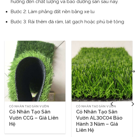
hưởng đến chất lượng và bảo dưỡng sân sau này.
Bước 2: Làm phẳng đất nền bằng xe lu
Bước 3: Rải thêm đá răm, lát gạch hoặc phủ bê tông
CỎ NHÂN TẠO SÂN VƯỜN
CỎ NHÂN TẠO SÂN VƯỜN
Cỏ Nhân Tạo Sân
Cỏ Nhân Tạo Sân
Vườn CCG – Giá Liên
Vườn AL30C04 Bảo
Hệ
Hành 3 Năm – Giá
Liên Hệ