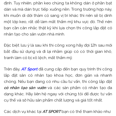
định. Tuy nhiên, phần keo chúng ta không dán ở phần bạt
dán và mà dán trực tiếp xuống nền. Trong trường hợp này,
khi muốn di dời thảm cỏ sang vị trí khác thì nên sẽ bị dính
một lớp keo, rất dễ làm mất thẩm mỹ khu vực đó. Thế nên
bạn cần cân nhắc thật kỹ khi lựa chọn thi công lắp đặt cỏ
nhân tạo cho sân vườn nhà mình.
Đặc biệt lưu ý là sau khi thi công xong hãy đợi 12h sau mới
bắt đầu sử dụng và đi lại nhằm giúp có có thời gian khô,
tranh làm cỏ bị xô lệch, mất thẩm mỹ.
Trên đây,
AT Sport
đã cung cấp đến bạn quy trình thi công
lắp đặt sân cỏ nhân tạo khoa học, đơn giản và nhanh
chóng. Nếu bạn đang có nhu cầu tư vấn, thi công lắp đặt
cỏ nhân tạo sân vườn
và các sản phẩm cỏ nhân tạo đa
dạng khác. Hãy liên hệ ngay với chúng tôi để được tư vấn
cụ thể và sở hữu sản phẩm chất lượng và giá tốt nhất.
Các dịch vụ khác tại
AT SPORT
bạn có thể tham khảo như