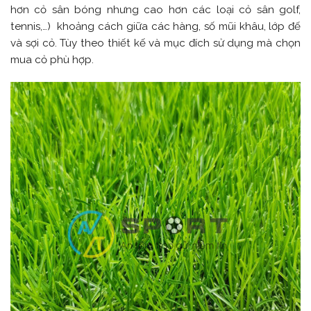
hơn cỏ sân bóng nhưng cao hơn các loại cỏ sân golf,
tennis,…)
khoảng cách giữa các hàng, số mũi khâu, lớp đế
và sợi cỏ. Tùy theo thiết kế và mục đích sử dụng mà chọn
mua cỏ phù hợp.