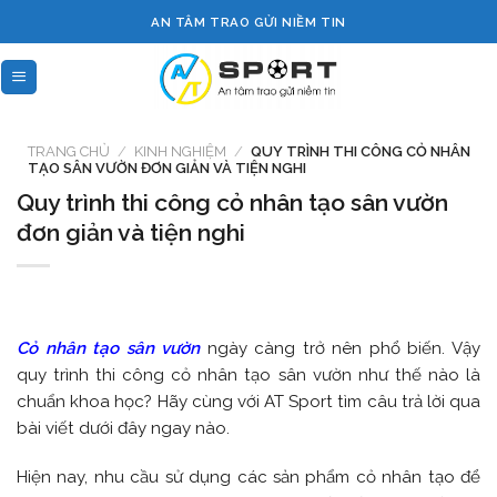
Skip
AN TÂM TRAO GỬI NIỀM TIN
to
content
TRANG CHỦ
/
KINH NGHIỆM
/
QUY TRÌNH THI CÔNG CỎ NHÂN
TẠO SÂN VƯỜN ĐƠN GIẢN VÀ TIỆN NGHI
Quy trình thi công cỏ nhân tạo sân vườn
đơn giản và tiện nghi
Cỏ nhân tạo sân vườn
ngày càng trở nên phổ biến. Vậy
quy trình thi công cỏ nhân tạo sân vườn như thế nào là
chuẩn khoa học? Hãy cùng với AT Sport tìm câu trả lời qua
bài viết dưới đây ngay nào.
Hiện nay, nhu cầu sử dụng các sản phẩm cỏ nhân tạo để