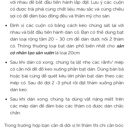
với nhau để bắt đầu tiến hành lắp đặt. Lưu ý các cuộn
cỏ được trải phải cùng chất liệu, màu sắc và cùng chiều
sợi cỏ để đảm bảo đồng đều và thẩm mỹ cho sân.
Định vị các cuộn cỏ bằng cách kéo chúng sát lại với
nhau và bắt đầu tiến hành dán cỏ. Bạn có thể dùng bạt
dán loại rộng tầm 20 – 30 cm để dán dưới, nối 2 thảm
cỏ. Thông thường loại bạt dán phổ biến nhất cho
sân
cỏ nhân tạo sân vườn
là loại 20cm.
Sau khi dán cỏ xong, chúng ta lật nhẹ các rãnh/ mép
cỏ cần nối để đổ keo xuống phần bạt dán. Dùng bản bả
hoặc bài cứng để quét kêu lên phần bạt dán theo các
mép cỏ. Sau đó đợi 2 -3 phút rồi đặt thảm xuống phần
dán keo.
Sau khi dán xong, chúng ta dùng vật nặng miết trên
các mép dán để đảm bảo các thảm cỏ được dán chắc
chắn.
Trong trường hợp bạn cần di dời vị trí thảm thì chỉ cần bóc