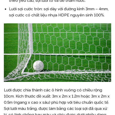
theo yêu cầu, sợi lưới to và dễ thấm nước.
Lưới sợi cước tròn: sợi dày với đường kính 3mm – 4mm,
sợi cước có chất liệu nhựa HDPE nguyên sinh 100%.
Lưới được chia thành các ô hình vuông có chiều rộng
10cm. Kích thước đề xuất: 3m x 2m x 1.2m hoặc 3m x 2m x
0.5m (ngang x cao x sâu) phù hợp với tiêu chuẩn quốc tế.
Sợi lưới màu trắng, được làm bằng các loại sợi đã qua xử
lý, có tính chống bay màu và chịu được dưới nhiều dạng