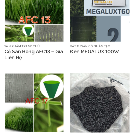
SẢN PHẨM TRANG CHỦ
VẬT TƯ SÂN CỎ NHÂN TẠO
Cỏ Sân Bóng AFC13 – Giá
Đèn MEGALUX 100W
Liên Hệ