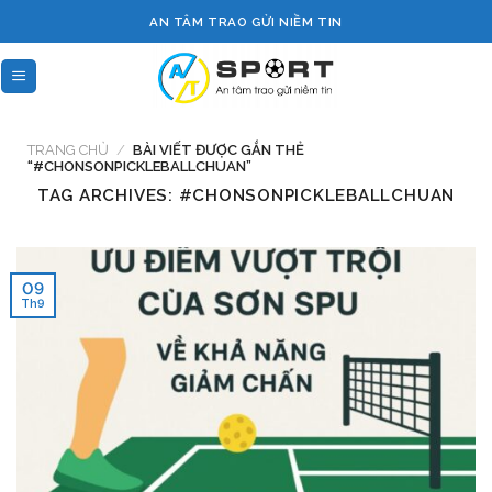
Skip
AN TÂM TRAO GỬI NIỀM TIN
to
content
TRANG CHỦ
/
BÀI VIẾT ĐƯỢC GẮN THẺ
“#CHONSONPICKLEBALLCHUAN”
TAG ARCHIVES:
#CHONSONPICKLEBALLCHUAN
09
Th9