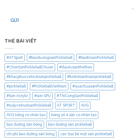
GỬI
THẺ BÀI VIẾT
#ATSport
#baoduongsanPickleball
#baotrisanPickleball
#ChonSonPickleballChuan
#dautusanthethao
#khacphucvetnutsanpickleball
#kinhdoanhsanpickleball
#pickleball
#PickleballVietNam
#suachuasanPickleball
#Sơn Acrylic
#sơn SPU
#ThiCongSanPickleball
#xulyvetnutsanPickleball
AT SPORT
AVG
AVG hãng cỏ nhân tạo
bóng số 4 sân cỏ nhân tạo
bảo dưỡng sân bóng
bảo dưỡng sân pickleball
chi phí bảo dưỡng sân bóng
các loại bề mặt sân pickleball