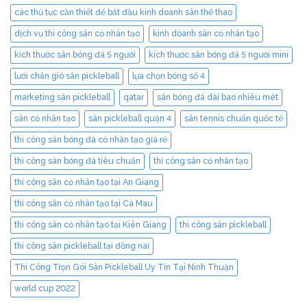
các thủ tục cần thiết để bắt đầu kinh doanh sân thể thao
dịch vụ thi công sân cỏ nhân tạo
kinh doanh sân cỏ nhân tạo
kích thước sân bóng đá 5 người
kích thước sân bóng đá 5 người mini
lưới chắn gió sân pickleball
lựa chọn bóng số 4
marketing sân pickleball
qatar
sân bóng đá dài bao nhiêu mét
sân cỏ nhân tạo
sân pickleball quận 4
sân tennis chuẩn quốc tế
thi công sân bóng đá cỏ nhân tạo giá rẻ
thi công sân bóng đá tiêu chuẩn
thi công sân cỏ nhân tạo
thi công sân cỏ nhân tạo tại An Giang
thi công sân cỏ nhân tạo tại Cà Mau
thi công sân cỏ nhân tạo tại Kiên Giang
thi công sân pickleball
thi công sân pickleball tại đồng nai
Thi Công Trọn Gói Sân Pickleball Uy Tín Tại Ninh Thuận
world cup 2022