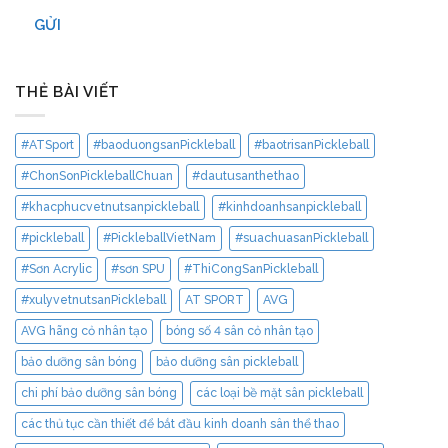
GỬI
THẺ BÀI VIẾT
#ATSport
#baoduongsanPickleball
#baotrisanPickleball
#ChonSonPickleballChuan
#dautusanthethao
#khacphucvetnutsanpickleball
#kinhdoanhsanpickleball
#pickleball
#PickleballVietNam
#suachuasanPickleball
#Sơn Acrylic
#sơn SPU
#ThiCongSanPickleball
#xulyvetnutsanPickleball
AT SPORT
AVG
AVG hãng cỏ nhân tạo
bóng số 4 sân cỏ nhân tạo
bảo dưỡng sân bóng
bảo dưỡng sân pickleball
chi phí bảo dưỡng sân bóng
các loại bề mặt sân pickleball
các thủ tục cần thiết để bắt đầu kinh doanh sân thể thao