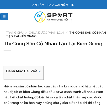
Skip
AN TÂM TRAO GỬI NIỀM TIN
to
content
TRANG CHỦ
/
CHƯA ĐƯỢC PHÂN LOẠI
/
THI CÔNG SÂN CỎ NHÂN
TẠO TẠI KIÊN GIANG
Thi Công Sân Cỏ Nhân Tạo Tại Kiên Giang
Danh Mục Bài Viết
[
-
]
Hiện nay, sân cỏ nhân tạo của các nhà kinh doanh ở hầu hết các
nơi, đặc biệt kiên Giang điều đầu tư và cạnh tranh với nhau. Nên
hầu hết chất lượng, độ bền bỉ và cả tính chất thẩm mỹ cao được
chú trọng nhiều hơn. Vậy những chú ý cần biết nào khi
thi công