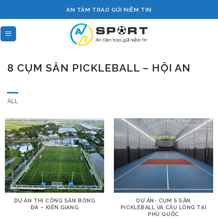
Skip
AN TÂM TRAO GỬI NIỀM TIN
to
content
8 CỤM SÂN PICKLEBALL – HỘI AN
ALL
DỰ ÁN THI CÔNG SÂN BÓNG
DỰ ÁN- CỤM 5 SÂN
ĐÁ – KIÊN GIANG
PICKLEBALL VÀ CẦU LÔNG TẠI
PHÚ QUỐC