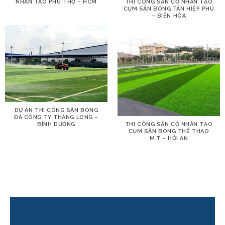
NHÂN TẠO PHÚ THỌ – HCM
THI CÔNG SÂN CỎ NHÂN TẠO
CỤM SÂN BÓNG TÂN HIỆP PHÚ
– BIÊN HÒA
DỰ ÁN THI CÔNG SÂN BÓNG
ĐÁ CÔNG TY THĂNG LONG –
BÌNH DƯƠNG
THI CÔNG SÂN CỎ NHÂN TẠO
CỤM SÂN BÓNG THỂ THAO
M.T – HỘI AN