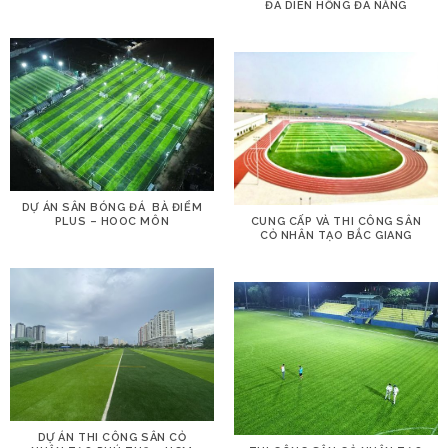
ĐÁ DIÊN HỒNG ĐÀ NẴNG
DỰ ÁN SÂN BÓNG ĐÁ BÀ ĐIỂM
PLUS – HOOC MÔN
CUNG CẤP VÀ THI CÔNG SÂN
CỎ NHÂN TẠO BẮC GIANG
DỰ ÁN THI CÔNG SÂN CỎ