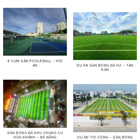
8 CỤM SÂN PICKLEBALL – HỘI
AN
DỰ ÁN SÂN BÓNG ĐÁ H2 – TÂN
SƠN
SÂN BÓNG ĐÁ KHU CHUNG CƯ
HÒA KHÁNH – ĐÀ NẴNG
DỰ ÁN THI CÔNG – SÂN BÓNG