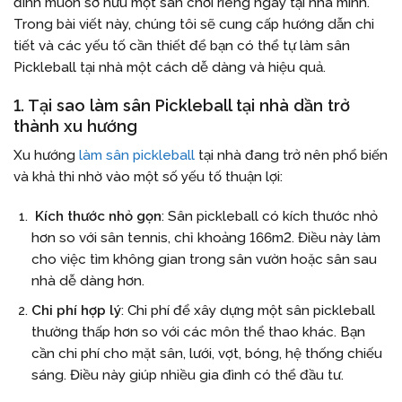
đình muốn sở hữu một sân chơi riêng ngay tại nhà mình.
Trong bài viết này, chúng tôi sẽ cung cấp hướng dẫn chi
tiết và các yếu tố cần thiết để bạn có thể tự làm sân
Pickleball tại nhà một cách dễ dàng và hiệu quả.
1. Tại sao làm sân Pickleball tại nhà dần trở
thành xu hướng
Xu hướng
làm sân pickleball
tại nhà đang trở nên phổ biến
và khả thi nhờ vào một số yếu tố thuận lợi:
Kích thước nhỏ gọn
: Sân pickleball có kích thước nhỏ
hơn so với sân tennis, chỉ khoảng 166m2. Điều này làm
cho việc tìm không gian trong sân vườn hoặc sân sau
nhà dễ dàng hơn.
Chi phí hợp lý
: Chi phí để xây dựng một sân pickleball
thường thấp hơn so với các môn thể thao khác. Bạn
cần chi phí cho mặt sân, lưới, vợt, bóng, hệ thống chiếu
sáng. Điều này giúp nhiều gia đình có thể đầu tư.