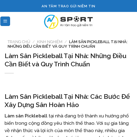
Skip
AN TÂM TRAO GỬI NIỀM TIN
to
content
TRANG CHỦ
/
KINH NGHIỆM
/
LÀM SÂN PICKLEBALL TẠI NHÀ:
NHỮNG ĐIỀU CẦN BIẾT VÀ QUY TRÌNH CHUẨN
Làm Sân Pickleball Tại Nhà: Những Điều
Cần Biết và Quy Trình Chuẩn
Làm Sân Pickleball Tại Nhà: Các Bước Để
Xây Dựng Sân Hoàn Hảo
Làm sân Pickleball
tại nhà đang trở thành xu hướng phổ
biến trong cộng đồng yêu thích thể thao. Với sự gia tăng
về nhận thức và lợi ích của môn thể thao này, nhiều gia