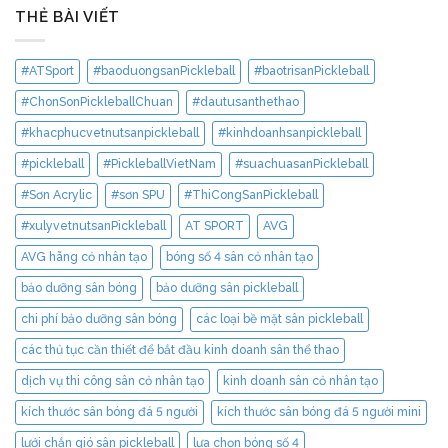
THẺ BÀI VIẾT
#ATSport
#baoduongsanPickleball
#baotrisanPickleball
#ChonSonPickleballChuan
#dautusanthethao
#khacphucvetnutsanpickleball
#kinhdoanhsanpickleball
#pickleball
#PickleballVietNam
#suachuasanPickleball
#Sơn Acrylic
#sơn SPU
#ThiCongSanPickleball
#xulyvetnutsanPickleball
AT SPORT
AVG
AVG hãng cỏ nhân tạo
bóng số 4 sân cỏ nhân tạo
bảo dưỡng sân bóng
bảo dưỡng sân pickleball
chi phí bảo dưỡng sân bóng
các loại bề mặt sân pickleball
các thủ tục cần thiết để bắt đầu kinh doanh sân thể thao
dịch vụ thi công sân cỏ nhân tạo
kinh doanh sân cỏ nhân tạo
kích thước sân bóng đá 5 người
kích thước sân bóng đá 5 người mini
lưới chắn gió sân pickleball
lựa chọn bóng số 4