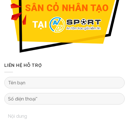
LIÊN HỆ HỖ TRỢ