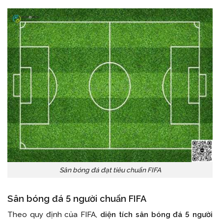
Sân bóng đá đạt tiêu chuẩn FIFA
Sân bóng đá 5 người chuẩn FIFA
Theo quy định của FIFA,
diện tích sân bóng đá 5 người