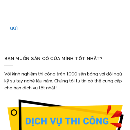
GỬI
BẠN MUỐN SÂN CỎ CỦA MÌNH TỐT NHẤT?
Với kinh nghiệm thi công trên 1000 sân bóng với đội ngũ
kỹ sư tay nghề lâu năm. Chúng tôi tự tin có thể cung cấp
cho bạn dịch vụ tốt nhất!