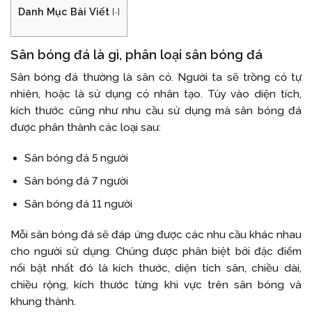
Danh Mục Bài Viết
[
-
]
Sân bóng đá là gì, phân loại sân bóng đá
Sân bóng đá thường là sân cỏ. Người ta sẽ trồng cỏ tự
nhiên, hoặc là sử dụng cỏ nhân tạo. Tùy vào diện tích,
kích thước cũng như nhu cầu sử dụng mà sân bóng đá
được phân thành các loại sau:
Sân bóng đá 5 người
Sân bóng đá 7 người
Sân bóng đá 11 người
Mỗi sân bóng đá sẽ đáp ứng được các nhu cầu khác nhau
cho người sử dụng. Chúng được phân biệt bởi đặc điểm
nổi bật nhất đó là kích thước, diện tích sân, chiều dài,
chiều rộng, kích thước từng khi vực trên sân bóng và
khung thành.