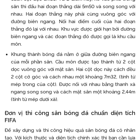
sân thi đấu hai đoạn thẳng dài 5m50 và song song với
nhau. Hai đoạn thẳng này phải cùng vuông góc với
đường biên ngang. Nối hai điểm cuối của hai đoạn
thẳng đó lại với nhau. Khu vực được giới hạn bởi đường
biên ngang và các đoạn thẳng đó được gọi là khu cầu
môn.
Khung thành bóng đá nằm ở giữa đường biên ngang
của mỗi phần sân. Cầu môn được tạo thành từ 2 cột
dọc vuông góc với mặt sân. Hai cột dọc này cách đều
2 cột cờ góc và cách nhau một khoảng 7m32, (tính từ
mép trong của cột). Được nối với nhau bằng thanh xà
ngang song song và cách mặt sân một khoảng 2,44m
(tính từ mép dưới xà).
Đơn vị thi công sân bóng đá chuẩn diện tích
FIFA
Để xây dựng và thi công hiệu quả sân bóng đá cỏ nhân
tạo. Với kích thước và diện tích chính xác thì bạn cần lựa