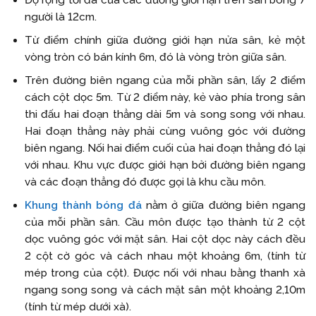
Độ rộng tối đa của các đường giới hạn trên sân bóng 7
người là 12cm.
Từ điểm chính giữa đường giới hạn nửa sân, kẻ một
vòng tròn có bán kính 6m, đó là vòng tròn giữa sân.
Trên đường biên ngang của mỗi phần sân, lấy 2 điểm
cách cột dọc 5m. Từ 2 điểm này, kẻ vào phía trong sân
thi đấu hai đoạn thẳng dài 5m và song song với nhau.
Hai đoạn thẳng này phải cùng vuông góc với đường
biên ngang. Nối hai điểm cuối của hai đoạn thẳng đó lại
với nhau. Khu vực được giới hạn bởi đường biên ngang
và các đoạn thẳng đó được gọi là khu cầu môn.
Khung thành bóng đá
nằm ở giữa đường biên ngang
của mỗi phần sân. Cầu môn được tạo thành từ 2 cột
dọc vuông góc với mặt sân. Hai cột dọc này cách đều
2 cột cờ góc và cách nhau một khoảng 6m, (tính từ
mép trong của cột). Được nối với nhau bằng thanh xà
ngang song song và cách mặt sân một khoảng 2,10m
(tính từ mép dưới xà).