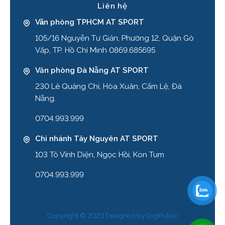
Liên hệ
Văn phòng TPHCM AT SPORT
105/16 Nguyễn Tư Giản, Phường 12, Quận Gò
Vấp, TP. Hồ Chí Minh 0869.685695
Văn phòng Đà Nẵng AT SPORT
230 Lê Quảng Chí, Hòa Xuân, Cẩm Lệ, Đà
Nẵng.
0704.993.999
Chi nhánh Tây Nguyên AT SPORT
103 Tô Vĩnh Diện, Ngọc Hồi, Kon Tum
0704.993.999
Copyright © 2023 Designed by
DigiPublic