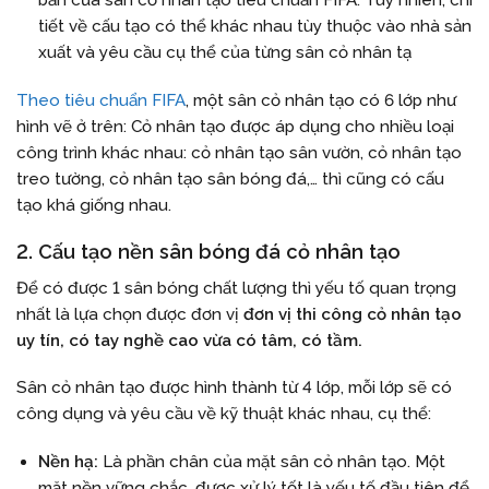
tiết về cấu tạo có thể khác nhau tùy thuộc vào nhà sản
xuất và yêu cầu cụ thể của từng sân cỏ nhân tạ
Theo tiêu chuẩn FIFA
, một sân cỏ nhân tạo có 6 lớp như
hình vẽ ở trên: Cỏ nhân tạo được áp dụng cho nhiều loại
công trình khác nhau: cỏ nhân tạo sân vườn, cỏ nhân tạo
treo tường, cỏ nhân tạo sân bóng đá,… thì cũng có cấu
tạo khá giống nhau.
2. Cấu tạo nền sân bóng đá cỏ nhân tạo
Để có được 1 sân bóng chất lượng thì yếu tố quan trọng
nhất là lựa chọn được đơn vị
đơn vị thi công cỏ nhân tạo
uy tín, có tay nghề cao vừa có tâm, có tầm.
Sân cỏ nhân tạo được hình thành từ 4 lớp, mỗi lớp sẽ có
công dụng và yêu cầu về kỹ thuật khác nhau, cụ thể:
Nền hạ:
Là phần chân của mặt sân cỏ nhân tạo. Một
mặt nền vững chắc, được xử lý tốt là yếu tố đầu tiên để