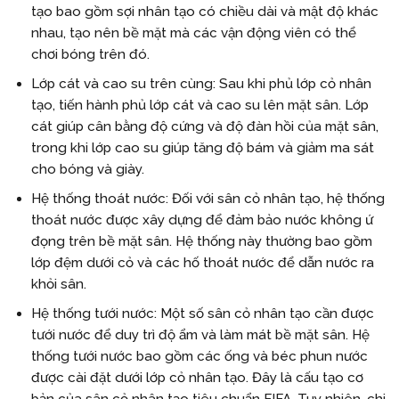
tạo bao gồm sợi nhân tạo có chiều dài và mật độ khác
nhau, tạo nên bề mặt mà các vận động viên có thể
chơi bóng trên đó.
Lớp cát và cao su trên cùng: Sau khi phủ lớp cỏ nhân
tạo, tiến hành phủ lớp cát và cao su lên mặt sân. Lớp
cát giúp cân bằng độ cứng và độ đàn hồi của mặt sân,
trong khi lớp cao su giúp tăng độ bám và giảm ma sát
cho bóng và giày.
Hệ thống thoát nước: Đối với sân cỏ nhân tạo, hệ thống
thoát nước được xây dựng để đảm bảo nước không ứ
đọng trên bề mặt sân. Hệ thống này thường bao gồm
lớp đệm dưới cỏ và các hố thoát nước để dẫn nước ra
khỏi sân.
Hệ thống tưới nước: Một số sân cỏ nhân tạo cần được
tưới nước để duy trì độ ẩm và làm mát bề mặt sân. Hệ
thống tưới nước bao gồm các ống và béc phun nước
được cài đặt dưới lớp cỏ nhân tạo. Đây là cấu tạo cơ
bản của sân cỏ nhân tạo tiêu chuẩn FIFA. Tuy nhiên, chi