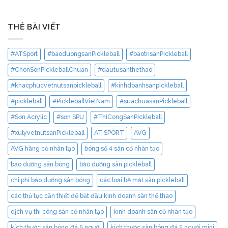
THẺ BÀI VIẾT
#ATSport
#baoduongsanPickleball
#baotrisanPickleball
#ChonSonPickleballChuan
#dautusanthethao
#khacphucvetnutsanpickleball
#kinhdoanhsanpickleball
#pickleball
#PickleballVietNam
#suachuasanPickleball
#Sơn Acrylic
#sơn SPU
#ThiCongSanPickleball
#xulyvetnutsanPickleball
AT SPORT
AVG
AVG hãng cỏ nhân tạo
bóng số 4 sân cỏ nhân tạo
bảo dưỡng sân bóng
bảo dưỡng sân pickleball
chi phí bảo dưỡng sân bóng
các loại bề mặt sân pickleball
các thủ tục cần thiết để bắt đầu kinh doanh sân thể thao
dịch vụ thi công sân cỏ nhân tạo
kinh doanh sân cỏ nhân tạo
kích thước sân bóng đá 5 người
kích thước sân bóng đá 5 người mini