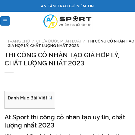
Skip
AN TÂM TRAO GỬI NIỀM TIN
to
content
TRANG CHỦ
/
CHƯA ĐƯỢC PHÂN LOẠI
/
THI CÔNG CỎ NHÂN TẠO
GIÁ HỢP LÝ, CHẤT LƯỢNG NHẤT 2023
THI CÔNG CỎ NHÂN TẠO GIÁ HỢP LÝ,
CHẤT LƯỢNG NHẤT 2023
Danh Mục Bài Viết
[
-
]
At Sport thi công cỏ nhân tạo uy tín, chất
lượng nhất 2023