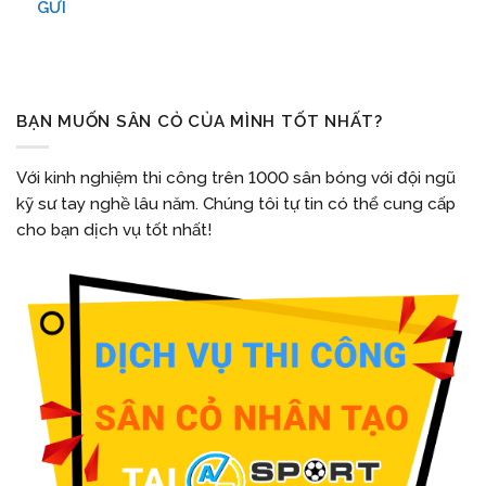
GỬI
BẠN MUỐN SÂN CỎ CỦA MÌNH TỐT NHẤT?
Với kinh nghiệm thi công trên 1000 sân bóng với đội ngũ
kỹ sư tay nghề lâu năm. Chúng tôi tự tin có thể cung cấp
cho bạn dịch vụ tốt nhất!