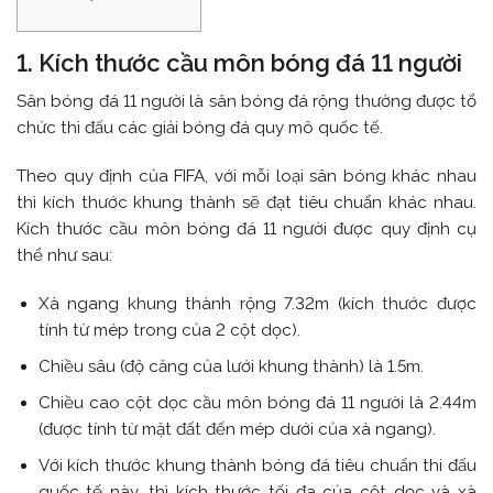
1. Kích thước cầu môn bóng đá 11 người
Sân bóng đá 11 người là sân bóng đá rộng thường được tổ
chức thi đấu các giải bóng đá quy mô quốc tế.
Theo quy định của FIFA, với mỗi loại sân bóng khác nhau
thì kích thước khung thành sẽ đạt tiêu chuẩn khác nhau.
Kích thước cầu môn bóng đá 11 người
được quy định cụ
thể như sau:
Xà ngang khung thành rộng 7.32m (kích thước được
tính từ mép trong của 2 cột dọc).
Chiều sâu (độ căng của lưới khung thành) là 1.5m.
Chiều cao cột dọc cầu môn bóng đá 11 người là 2.44m
(được tính từ mặt đất đến mép dưới của xà ngang).
Với kích thước khung thành bóng đá tiêu chuẩn thi đấu
quốc tế này, thì kích thước tối đa của cột dọc và xà