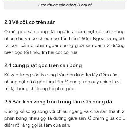
Kích thước sân bóng 11 người
2.3 Về cột cờ trên sân
Ở mỗi góc sân bóng đá, người ta cắm một cột cờ không
nhọn đầu và có chiều cao tối thiểu 1.50m. Ngoài ra, người
ta còn cắm ở phía ngoài đường giữa sân cách 2 đường
biên dọc tối thiểu 1m hai cột cờ nữa.
2.4 Cung phạt góc trên sân bóng
Kẻ vào trong sân ¼ cung tròn bán kính 1m lấy điểm cắm
những cột cờ ở góc làm tâm. ¼ cung tròn này chính là vị
trí đặt bóng khi trọng tài phạt góc.
2.5 Bán kính vòng tròn trung tâm sân bóng đá
Đường kẻ song song với chiều ngang và chia sân thành 2
phần bằng nhau gọi là đường giữa sân. Ở chính giữa có 1
điểm rõ ràng gọi là tâm của sân.