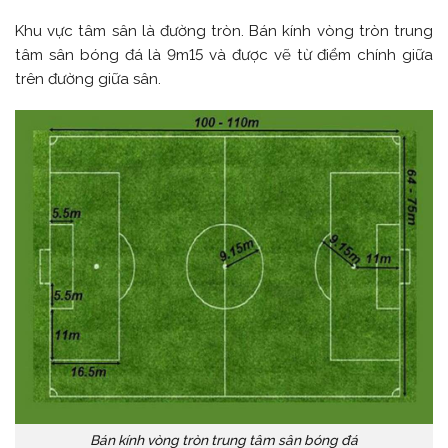
Khu vực tâm sân là đường tròn. Bán kính vòng tròn trung
tâm sân bóng đá là 9m15 và được vẽ từ điểm chính giữa
trên đường giữa sân.
Bán kính vòng tròn trung tâm sân bóng đá