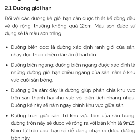
2.1 Đường giới hạn
Đối với các đường kẻ giới hạn cần được thiết kế đồng đều
về độ rộng, thường không quá 12cm. Màu sơn được sử
dụng sẽ là màu sơn trắng.
Đường biên dọc: là đường xác định ranh giới của sân,
chạy dọc theo chiều dài sân ở hai bên.
Đường biên ngang: đường biên ngang được xác định là
những đường giới hạn chiều ngang của sân, nằm ở khu
vực cuối sân bóng.
Đường giữa sân: đây là đường giúp phân chia khu vực
trên sân thành hai khu vực với diện tích nhang nhau.
Đường kẻ này sẽ nằm ngay chính khu vực giữa sân.
Đường tròn giữa sân: Từ khu vực tâm của sân bóng,
đường tròn này sẽ được vẽ rộng ra với bán kính là 9m15.
Nhìn từ trên cao, bạn sẽ dễ dàng nhận ra được đường
tròn này.