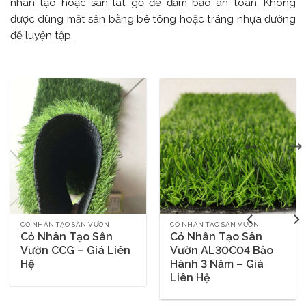
nhân tạo hoặc sân lát gỗ để đảm bảo an toàn. Không
được dùng mặt sân bằng bê tông hoặc tráng nhựa đường
để luyện tập.
CỎ NHÂN TẠO SÂN VƯỜN
CỎ NHÂN TẠO SÂN VƯỜN
Cỏ Nhân Tạo Sân
Cỏ Nhân Tạo Sân
Vườn CCG – Giá Liên
Vườn AL30C04 Bảo
Hệ
Hành 3 Năm – Giá
Liên Hệ