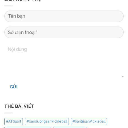
GỬI
THẺ BÀI VIẾT
#ATSport
#baoduongsanPickleball
#baotrisanPickleball