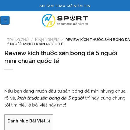
Skip
AN TÂM TRAO GỬI NIỀM TIN
to
content
TRANG CHỦ
/
KINH NGHIỆM
/
REVIEW KÍCH THƯỚC SÂN BÓNG ĐÁ
5 NGƯỜI MINI CHUẨN QUỐC TẾ
Review kích thước sân bóng đá 5 người
mini chuẩn quốc tế
Nếu bạn đang muốn đầu tư sân bóng đá mini nhưng chưa
rõ về,
kích thước sân bóng đá 5 người
thì hãy cùng chúng
tôi tìm hiểu ở bài viết này nhé!
Danh Mục Bài Viết
[
-
]