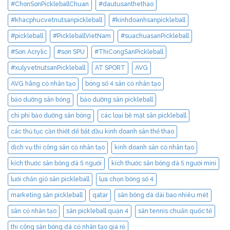
#ChonSonPickleballChuan
#dautusanthethao
#khacphucvetnutsanpickleball
#kinhdoanhsanpickleball
#pickleball
#PickleballVietNam
#suachuasanPickleball
#Sơn Acrylic
#sơn SPU
#ThiCongSanPickleball
#xulyvetnutsanPickleball
AT SPORT
AVG
AVG hãng cỏ nhân tạo
bóng số 4 sân cỏ nhân tạo
bảo dưỡng sân bóng
bảo dưỡng sân pickleball
chi phí bảo dưỡng sân bóng
các loại bề mặt sân pickleball
các thủ tục cần thiết để bắt đầu kinh doanh sân thể thao
dịch vụ thi công sân cỏ nhân tạo
kinh doanh sân cỏ nhân tạo
kích thước sân bóng đá 5 người
kích thước sân bóng đá 5 người mini
lưới chắn gió sân pickleball
lựa chọn bóng số 4
marketing sân pickleball
qatar
sân bóng đá dài bao nhiêu mét
sân cỏ nhân tạo
sân pickleball quận 4
sân tennis chuẩn quốc tế
thi công sân bóng đá cỏ nhân tạo giá rẻ